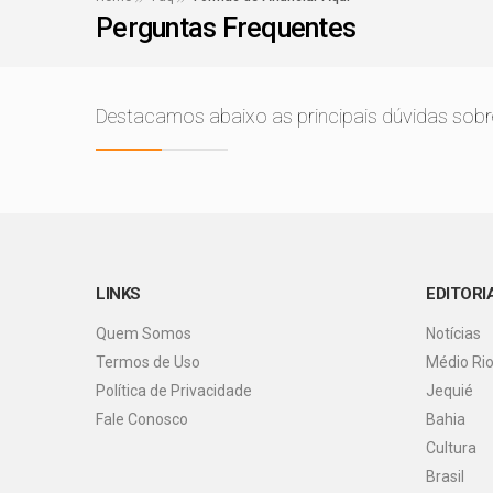
Perguntas Frequentes
119 vagas de emprego
Feira de Economia Cri
Destacamos abaixo as principais dúvidas sob
Jerônimo Rodrigues 
Jerônimo Rodrigues i
LINKS
EDITORI
Quem Somos
Notícias
Termos de Uso
Médio Ri
Política de Privacidade
Jequié
Fale Conosco
Bahia
Cultura
Brasil