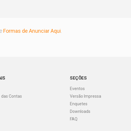
 em Jequié para segunda-feira (08/06); veja a lista
ativa em Ibirataia valoriza agricultura familiar e artesanato ne
re
Formas de Anunciar Aqui
.
leva PGP a Jequié em encontro histórico no Médio Rio das Con
naugura Estação Calçada e devolve dignidade e mobilidade ao
AIS
SEÇÕES
Eventos
o das Contas
Versão Impressa
Enquetes
Downloads
FAQ