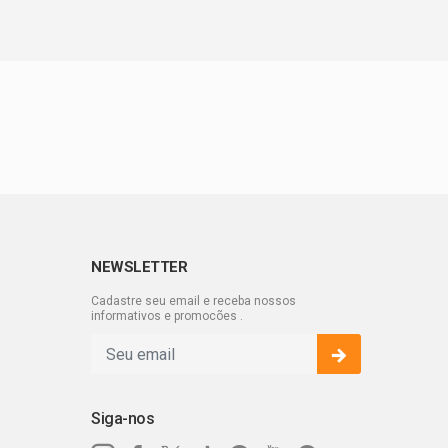
sta sexta (5)
tas
 Subúrbio de Salvador
NEWSLETTER
Cadastre seu email e receba nossos
informativos e promocões .
Siga-nos