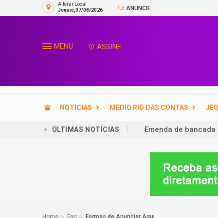
Alterar Local
ANUNCIE
Jequié,07/08/2026
MENU
ASSINE
NOTÍCIAS
MÉDIO RIO DAS CONTAS
JEQ
Emenda de bancada p
ÚLTIMAS NOTÍCIAS
Fila do INSS cai 60%
Expo Ubatã 2026 reú
Avião com ACM Neto 
SENAI oferece 35 vag
Ex-aliado de ACM Net
Home
Faq
Formas de Anunciar Aqui