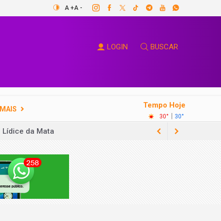
A +
A -
LOGIN
BUSCAR
Tempo Hoje
MAIS
|
30°
30°
 Lídice da Mata
 das Contas
solidariedade
s gratuitas
ão lá querendo estar aqui”