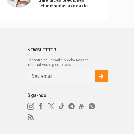
dará dicas preciosas
relacionadas a área da
saúde, com o foco no
envelhecimento ativo e
bem-sucedido, Dica de
Especialista no portal
BomFm.
NEWSLETTER
Cadastre seu email e receba nossos
informativos e promocões .
Siga-nos