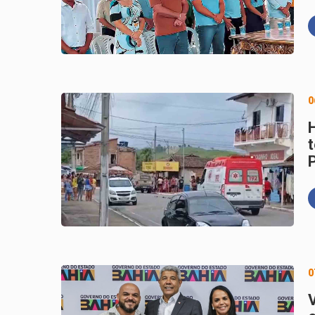
0
t
0
V