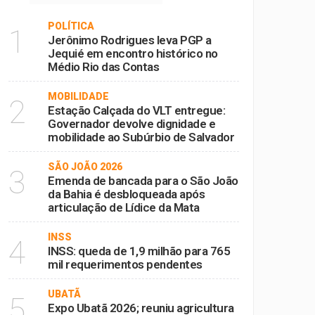
POLÍTICA
1
Jerônimo Rodrigues leva PGP a
Jequié em encontro histórico no
Médio Rio das Contas
MOBILIDADE
2
Estação Calçada do VLT entregue:
Governador devolve dignidade e
mobilidade ao Subúrbio de Salvador
SÃO JOÃO 2026
3
Emenda de bancada para o São João
da Bahia é desbloqueada após
articulação de Lídice da Mata
INSS
4
INSS: queda de 1,9 milhão para 765
mil requerimentos pendentes
UBATÃ
5
Expo Ubatã 2026; reuniu agricultura