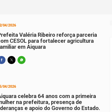
ativa em Ibirataia valoriza agricultura familiar e artesanato ne
leva PGP a Jequié em encontro histórico no Médio Rio das Con
2/04/2026
naugura Estação Calçada e devolve dignidade e mobilidade ao
refeita Valéria Ribeiro reforça parceria
ara o São João da Bahia é desbloqueada após articulação de
com CESOL para fortalecer agricultura
familiar em Aiquara
5/04/2026
Aiquara celebra 64 anos com a primeira
mulher na prefeitura, presença de
lideranças e apoio do Governo do Estado.