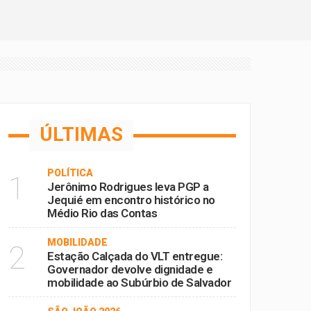
sta sexta (5)
tas
 Subúrbio de Salvador
 Lídice da Mata
ÚLTIMAS
POLÍTICA
1
Jerônimo Rodrigues leva PGP a
Jequié em encontro histórico no
Médio Rio das Contas
MOBILIDADE
2
Estação Calçada do VLT entregue:
Governador devolve dignidade e
mobilidade ao Subúrbio de Salvador