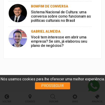
bem-sucedido, Dica de Especialista
no portal BomFm.
BOMFIM DE CONVERSA
Sistema Nacional de Cultura: uma
conversa sobre como funcionam as
políticas culturais no Brasil
GABRIEL ALMEIDA
Você tem interesse em abrir uma
empresa? Se sim, já elaborou seu
plano de negócios?
Nós usamos cookies para lhe oferecer uma melhor experiência.
PROSSEGUIR
VOLTAR
CIDADES
BUSCAR
MAIS
ANUNCIE