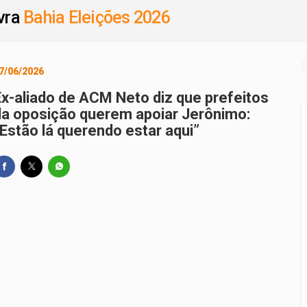
avra
Bahia Eleições 2026
ativa em Ibirataia valoriza agricultura familiar e artesanato ne
leva PGP a Jequié em encontro histórico no Médio Rio das Con
7/06/2026
naugura Estação Calçada e devolve dignidade e mobilidade ao
Ex-aliado de ACM Neto diz que prefeitos
ara o São João da Bahia é desbloqueada após articulação de
da oposição querem apoiar Jerônimo:
“Estão lá querendo estar aqui”