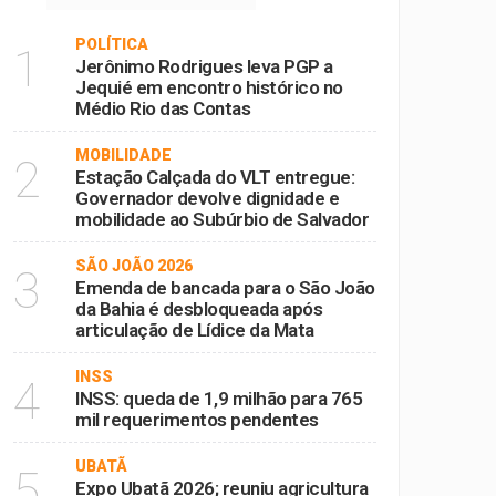
POLÍTICA
1
Jerônimo Rodrigues leva PGP a
Jequié em encontro histórico no
Médio Rio das Contas
MOBILIDADE
2
Estação Calçada do VLT entregue:
Governador devolve dignidade e
mobilidade ao Subúrbio de Salvador
SÃO JOÃO 2026
3
Emenda de bancada para o São João
da Bahia é desbloqueada após
articulação de Lídice da Mata
INSS
4
INSS: queda de 1,9 milhão para 765
mil requerimentos pendentes
UBATÃ
5
Expo Ubatã 2026; reuniu agricultura