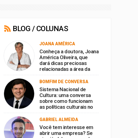
BLOG / COLUNAS
JOANA AMÉRICA
Conheça a doutora, Joana
América Oliveira, que
dará dicas preciosas
relacionadas a área da
saúde, com o foco no
envelhecimento ativo e
BOMFIM DE CONVERSA
bem-sucedido, Dica de
Sistema Nacional de
Especialista no portal
Cultura: uma conversa
BomFm.
sobre como funcionam
as políticas culturais no
Brasil
GABRIEL ALMEIDA
Você tem interesse em
abrir uma empresa? Se