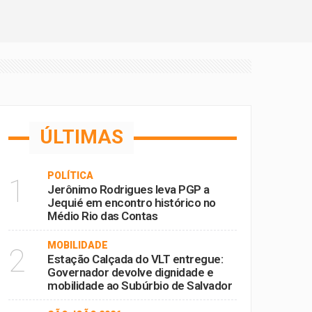
sta sexta (5)
tas
 Subúrbio de Salvador
 Lídice da Mata
ÚLTIMAS
POLÍTICA
1
Jerônimo Rodrigues leva PGP a
Jequié em encontro histórico no
Médio Rio das Contas
MOBILIDADE
2
Estação Calçada do VLT entregue:
Governador devolve dignidade e
mobilidade ao Subúrbio de Salvador