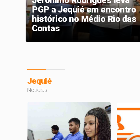
Jerônimo Rodrigues leva
iva
PGP a Jequié em encontro
sta
histórico no Médio Rio das
Contas
Jequié
Notícias