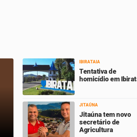
IBIRATAIA
Tentativa de
homicídio em Ibirat
IPIAÚ
JITAÚNA
Jitaúna tem novo
Justiça gratuita: “Mães em
secretário de
Ação” em Ipiaú
Agricultura