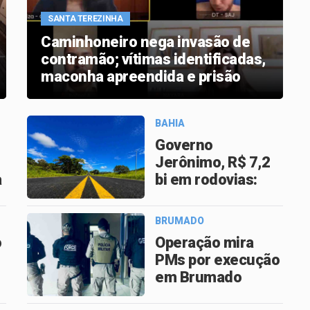
SANTA TEREZINHA
Caminhoneiro nega invasão de
contramão; vítimas identificadas,
maconha apreendida e prisão
decretada
BAHIA
Governo
Jerônimo, R$ 7,2
a
bi em rodovias:
maior ciclo de
infraestrutura da
BRUMADO
Bahia em 30 anos
o
Operação mira
PMs por execução
em Brumado