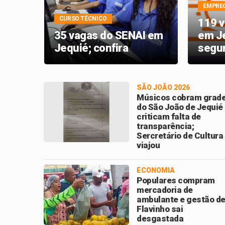
EMPRE
CURSO TÉCNICO
es
119 
 em
35 vagas do SENAI em
em J
o no
Jequié; confira
segun
ntas
veja a
SÃO JOÃO 2026
Músicos cobram grad
do São João de Jequié
criticam falta de
transparência;
Sercretário de Cultura
viajou
ECONOMIA
Populares compram
mercadoria de
ambulante e gestão d
Flavinho sai
desgastada