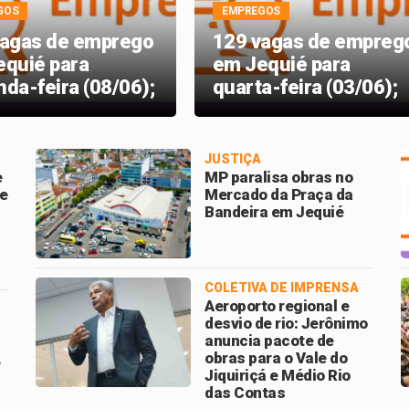
GOS
EMPREGOS
vagas de emprego
129 vagas de empreg
equié para
em Jequié para
da-feira (08/06);
quarta-feira (03/06);
 lista
veja a lista
JUSTIÇA
e
MP paralisa obras no
 e
Mercado da Praça da
Bandeira em Jequié
COLETIVA DE IMPRENSA
Aeroporto regional e
desvio de rio: Jerônimo
anuncia pacote de
obras para o Vale do
e
Jiquiriçá e Médio Rio
das Contas