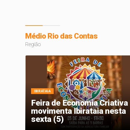
Médio Rio das Contas
Região
IBIRATAIA
Feira de Economia Criativa
u
movimenta Ibirataia nesta
sexta (5)