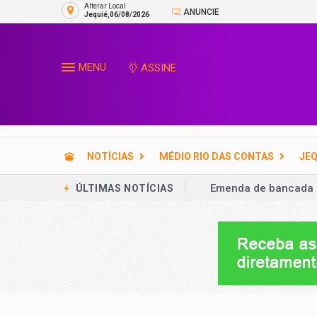
Alterar Local
ANUNCIE
Jequié,06/08/2026
MENU
ASSINE
NOTÍCIAS
MÉDIO RIO DAS CONTAS
JEQ
Emenda de bancada p
ÚLTIMAS NOTÍCIAS
Fila do INSS cai 60%
Expo Ubatã 2026 reú
Avião com ACM Neto 
SENAI oferece 35 vag
Ex-aliado de ACM Net