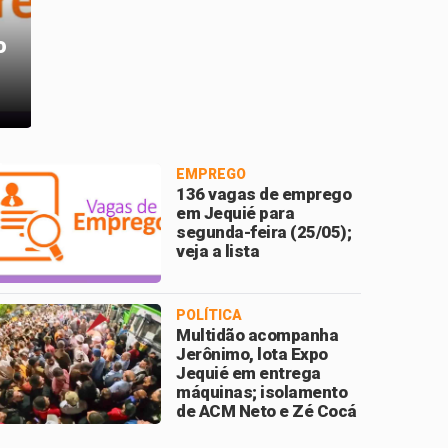
EMPREGOS
JEQUIÉ
o
128 vagas de emprego
Fonoaudi
em Jequié para terça-
por maus
feira (02/06); veja a
crianças
lista
delegado
4 agress
EMPREGO
136 vagas de emprego
em Jequié para
segunda-feira (25/05);
veja a lista
POLÍTICA
Multidão acompanha
Jerônimo, lota Expo
Jequié em entrega
máquinas; isolamento
de ACM Neto e Zé Cocá