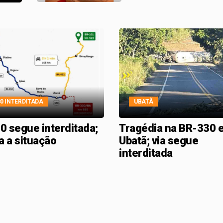
30 INTERDITADA
UBATÃ
0 segue interditada;
Tragédia na BR-330 
a a situação
Ubatã; via segue
interditada