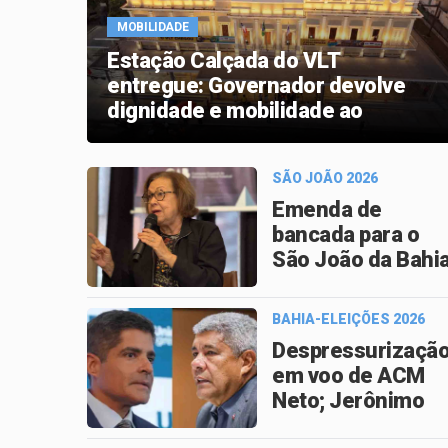
MOBILIDADE
Estação Calçada do VLT
entregue: Governador devolve
dignidade e mobilidade ao
Subúrbio de Salvador
SÃO JOÃO 2026
Emenda de
bancada para o
São João da Bahi
é desbloqueada
após articulação
BAHIA-ELEIÇÕES 2026
de Lídice da Mata
Despressurizaçã
em voo de ACM
Neto; Jerônimo
presta