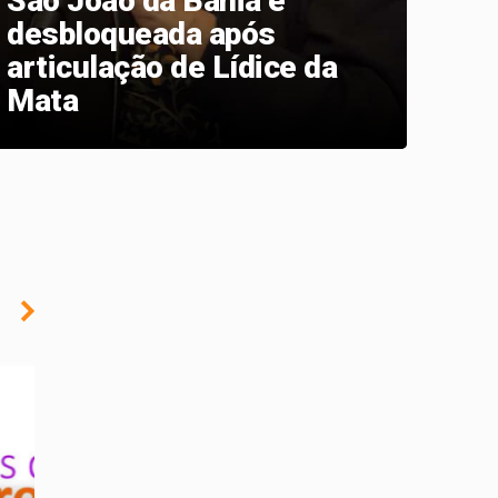
São João da Bahia é
desbloqueada após
INS
articulação de Lídice da
par
Mata
re