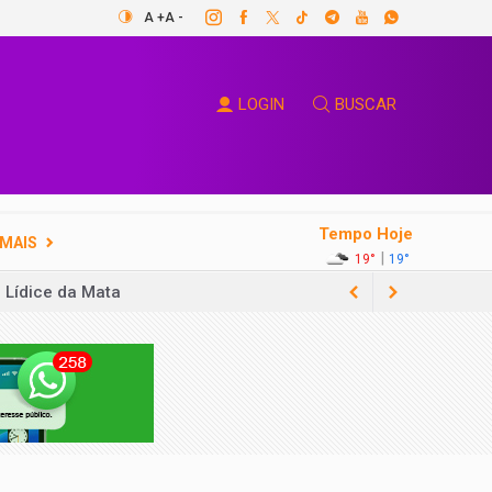
A +
A -
LOGIN
BUSCAR
Tempo Hoje
MAIS
|
19°
19°
 Lídice da Mata
 das Contas
solidariedade
s gratuitas
ão lá querendo estar aqui”