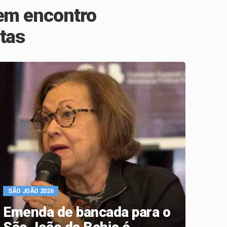
 em encontro
tas
sta sexta (5)
tas
 Subúrbio de Salvador
SÃO JOÃO 2026
Emenda de bancada para o
INSS