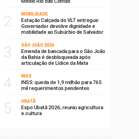
Médio Rio das Contas
MOBILIDADE
2
Estação Calçada do VLT entregue:
Governador devolve dignidade e
mobilidade ao Subúrbio de Salvador
SÃO JOÃO 2026
3
Emenda de bancada para o São João
da Bahia é desbloqueada após
articulação de Lídice da Mata
INSS
4
INSS: queda de 1,9 milhão para 765
mil requerimentos pendentes
UBATÃ
5
Expo Ubatã 2026; reuniu agricultura
e cultura