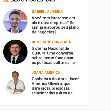
GABRIEL ALMEIDA
Você tem interesse em
abrir uma empresa? Se
sim, já elaborou seu plano
de negócios?
BOMFIM DE CONVERSA
Sistema Nacional de
Cultura: uma conversa
sobre como funcionam
as políticas culturais no
Brasil
JOANA AMÉRICA
Conheça a doutora, Joana
América Oliveira, que
dará dicas preciosas
relacionadas a área da
saúde, com o foco no
envelhecimento ativo e
bem-sucedido, Dica de