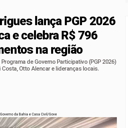
ativa em Ibirataia valoriza agricultura familiar e artesanato ne
drigues lança PGP 2026
leva PGP a Jequié em encontro histórico no Médio Rio das Con
naugura Estação Calçada e devolve dignidade e mobilidade ao
ca e celebra R$ 796
ara o São João da Bahia é desbloqueada após articulação de
mentos na região
 Programa de Governo Participativo (PGP 2026)
 Costa, Otto Alencar e lideranças locais.
 Governo da Bahia e Casa Civil/Gove