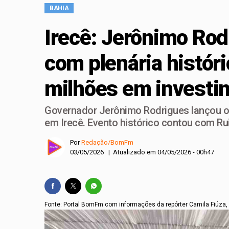
BAHIA
Feira de Economia Cri
Irecê: Jerônimo Ro
Jerônimo Rodrigues 
Jerônimo Rodrigues i
com plenária históri
Emenda de bancada p
milhões em investi
Governador Jerônimo Rodrigues lançou o
em Irecê. Evento histórico contou com Rui
Por
Redação/BomFm
03/05/2026 | Atualizado em 04/05/2026 - 00h47
Fonte: Portal BomFm com informações da repórter Camila Fiúza,