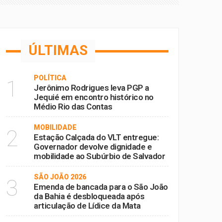
sta sexta (5)
tas
ÚLTIMAS
 Subúrbio de Salvador
 Lídice da Mata
POLÍTICA
1
Jerônimo Rodrigues leva PGP a
Jequié em encontro histórico no
Médio Rio das Contas
MOBILIDADE
2
Estação Calçada do VLT entregue:
Governador devolve dignidade e
mobilidade ao Subúrbio de Salvador
SÃO JOÃO 2026
3
Emenda de bancada para o São João
da Bahia é desbloqueada após
articulação de Lídice da Mata