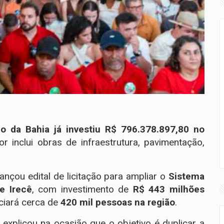
o da Bahia já investiu R$ 796.378.897,80 no
lor inclui obras de infraestrutura, pavimentação,
.
lançou edital de licitação para ampliar o
Sistema
e Irecê
, com investimento de
R$ 443 milhões
iciará cerca de
420 mil pessoas na região
.
, explicou na ocasião que o objetivo é duplicar a